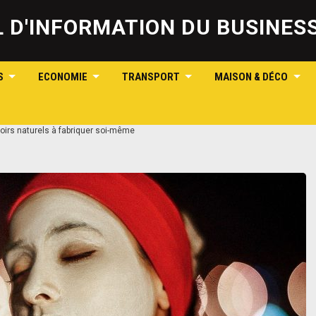
Skip
to
IL D'INFORMATION DU BUSINE
content
S
ECONOMIE
TRANSPORT
MAISON & DÉCO
oirs naturels à fabriquer soi-même