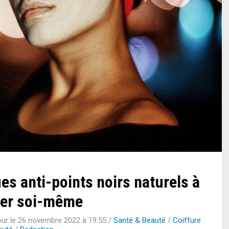
s anti-points noirs naturels à
uer soi-même
our le
26 novembre 2022 à 19:55
/
Santé & Beauté
/
Coiffure