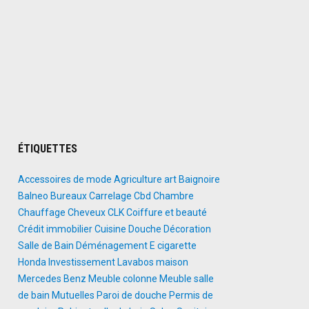
s
e"
ÉTIQUETTES
Accessoires de mode
Agriculture
art
Baignoire
Balneo
Bureaux
Carrelage
Cbd
Chambre
Chauffage
Cheveux
CLK
Coiffure et beauté
Crédit immobilier
Cuisine
Douche
Décoration
Salle de Bain
Déménagement
E cigarette
Honda
Investissement
Lavabos
maison
Mercedes Benz
Meuble colonne
Meuble salle
de bain
Mutuelles
Paroi de douche
Permis de