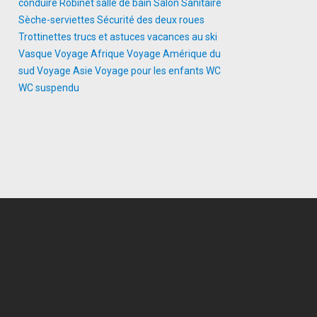
conduire
Robinet
salle de bain
Salon
Sanitaire
Sèche-serviettes
Sécurité des deux roues
Trottinettes
trucs et astuces
vacances au ski
Vasque
Voyage Afrique
Voyage Amérique du
sud
Voyage Asie
Voyage pour les enfants
WC
WC suspendu