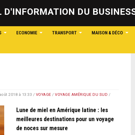
Skip
to
IL D'INFORMATION DU BUSINE
content
S
ECONOMIE
TRANSPORT
MAISON & DÉCO
août 2018 à 13:33
/
VOYAGE
/
VOYAGE AMÉRIQUE DU SUD
/
Lune de miel en Amérique latine : les
meilleures destinations pour un voyage
de noces sur mesure