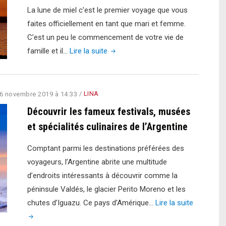
La lune de miel c’est le premier voyage que vous
faites officiellement en tant que mari et femme.
C’est un peu le commencement de votre vie de
"Lune
famille et il…
Lire la suite
de
miel
en
6 novembre 2019 à 14:33
/
LINA
Amérique
Découvrir les fameux festivals, musées
latine
et spécialités culinaires de l’Argentine
:
les
Comptant parmi les destinations préférées des
meilleures
voyageurs, l’Argentine abrite une multitude
destinations
d’endroits intéressants à découvrir comme la
pour
péninsule Valdés, le glacier Perito Moreno et les
un
"Découvri
chutes d’Iguazu. Ce pays d’Amérique…
Lire la suite
voyage
les