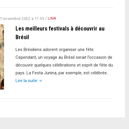
de
fameux
noces
festivals,
sur
musées
7 novembre 2022 à 11:55
/
LINA
mesure"
et
Les meilleurs festivals à découvrir au
spécialité
Brésil
culinaires
de
Les Brésiliens adorent organiser une fête.
l’Argentin
Cependant, un voyage au Brésil serait l’occasion de
découvrir quelques célébrations et esprit de fête du
pays. La Festa Junina, par exemple, est célébrée…
"Les
Lire la suite
meilleurs
festivals
à
découvrir
au
Brésil"