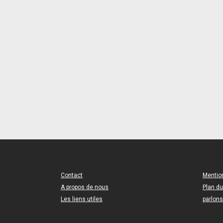
Contact
Mentio
A propos de nous
Plan du
Les liens utiles
parlons