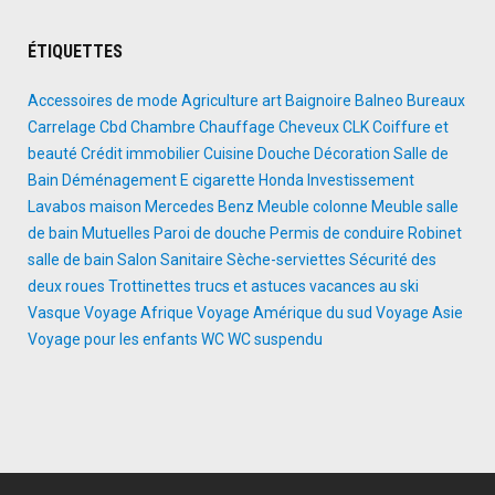
ÉTIQUETTES
Accessoires de mode
Agriculture
art
Baignoire
Balneo
Bureaux
Carrelage
Cbd
Chambre
Chauffage
Cheveux
CLK
Coiffure et
beauté
Crédit immobilier
Cuisine
Douche
Décoration Salle de
Bain
Déménagement
E cigarette
Honda
Investissement
Lavabos
maison
Mercedes Benz
Meuble colonne
Meuble salle
de bain
Mutuelles
Paroi de douche
Permis de conduire
Robinet
salle de bain
Salon
Sanitaire
Sèche-serviettes
Sécurité des
deux roues
Trottinettes
trucs et astuces
vacances au ski
Vasque
Voyage Afrique
Voyage Amérique du sud
Voyage Asie
Voyage pour les enfants
WC
WC suspendu