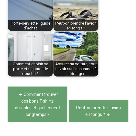
Porte-serviette : guide
Peut-on prendre l'avion
d’achat
en tongs ?
Comment choisir sa
Assurer sa voiture, tout
porte et sa paroi de
savoir sur l'assurance à
douche ?
l'étranger
Navigation
Comment trouver
de
des bons T-shirts
durables et qui tiennent
Peut-on prendre l’avion
l’article
longtemps ?
en tongs ?