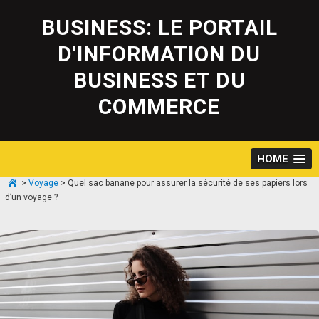
Skip
to
BUSINESS: LE PORTAIL
content
D'INFORMATION DU
BUSINESS ET DU
COMMERCE
HOME
>
Voyage
>
Quel sac banane pour assurer la sécurité de ses papiers lors
d’un voyage ?