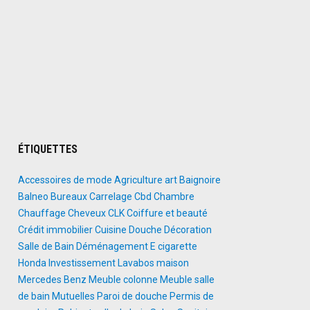
ÉTIQUETTES
Accessoires de mode
Agriculture
art
Baignoire
Balneo
Bureaux
Carrelage
Cbd
Chambre
Chauffage
Cheveux
CLK
Coiffure et beauté
Crédit immobilier
Cuisine
Douche
Décoration
Salle de Bain
Déménagement
E cigarette
Honda
Investissement
Lavabos
maison
Mercedes Benz
Meuble colonne
Meuble salle
de bain
Mutuelles
Paroi de douche
Permis de