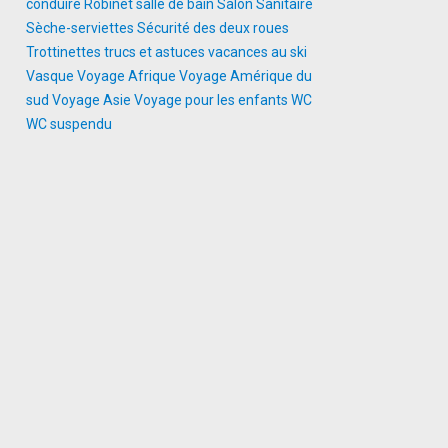
conduire
Robinet
salle de bain
Salon
Sanitaire
Sèche-serviettes
Sécurité des deux roues
Trottinettes
trucs et astuces
vacances au ski
Vasque
Voyage Afrique
Voyage Amérique du
sud
Voyage Asie
Voyage pour les enfants
WC
WC suspendu