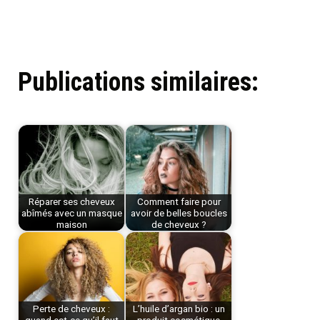
Publications similaires:
Réparer ses cheveux
Comment faire pour
abîmés avec un masque
avoir de belles boucles
maison
de cheveux ?
Perte de cheveux :
L’huile d’argan bio : un
quand est-ce qu’il faut
produit cosmétique