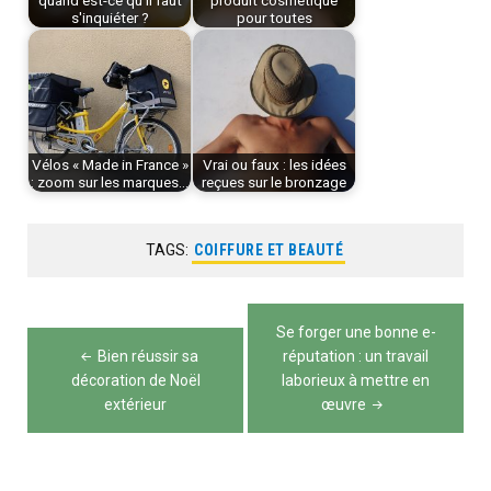
s'inquiéter ?
pour toutes
Vélos « Made in France »
Vrai ou faux : les idées
: zoom sur les marques…
reçues sur le bronzage
TAGS:
COIFFURE ET BEAUTÉ
Navigation
Se forger une bonne e-
de
Bien réussir sa
réputation : un travail
décoration de Noël
laborieux à mettre en
l’article
extérieur
œuvre