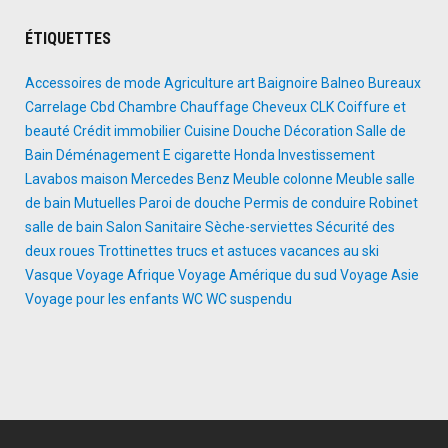
ÉTIQUETTES
Accessoires de mode
Agriculture
art
Baignoire
Balneo
Bureaux
Carrelage
Cbd
Chambre
Chauffage
Cheveux
CLK
Coiffure et
beauté
Crédit immobilier
Cuisine
Douche
Décoration Salle de
Bain
Déménagement
E cigarette
Honda
Investissement
Lavabos
maison
Mercedes Benz
Meuble colonne
Meuble salle
de bain
Mutuelles
Paroi de douche
Permis de conduire
Robinet
salle de bain
Salon
Sanitaire
Sèche-serviettes
Sécurité des
deux roues
Trottinettes
trucs et astuces
vacances au ski
Vasque
Voyage Afrique
Voyage Amérique du sud
Voyage Asie
Voyage pour les enfants
WC
WC suspendu